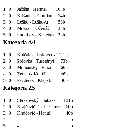
1.
0
Jačišin - Hermel
107b
2.
0
Krišanda - Gardian
54b
3.
0
Leško - Lešková
53b
4.
0
Mokran - Očenáš
34b
5.
0
Podolský - Kekeňák
33b
Kategória A4
1.
0
Kolčák - Lieskovcová
111b
2.
0
Polovka - Turcsányi
73b
3.
0
Mutňanský - Baran
66b
4.
0
Zeman - Konfál
46b
5.
0
Pazderák - Klapák
36b
Kategória Z5
1.
0
Slavkovský - Sabaka
101b
2.
0
Krajčovič D - Lieskovec
60b
3.
0
Krajčovič - Hanuš
40b
4.
-
b
5.
-
b