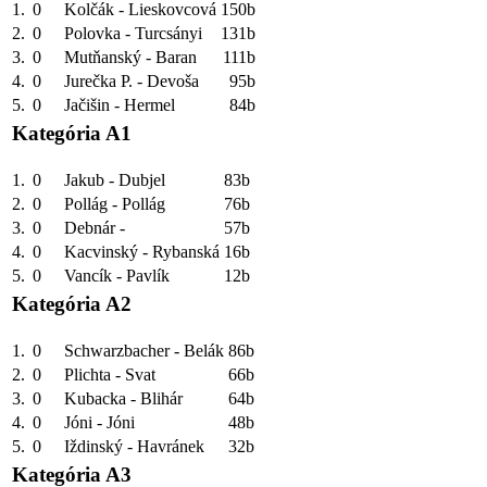
1.
0
Kolčák - Lieskovcová
150b
2.
0
Polovka - Turcsányi
131b
3.
0
Mutňanský - Baran
111b
4.
0
Jurečka P. - Devoša
95b
5.
0
Jačišin - Hermel
84b
Kategória A1
1.
0
Jakub - Dubjel
83b
2.
0
Pollág - Pollág
76b
3.
0
Debnár -
57b
4.
0
Kacvinský - Rybanská
16b
5.
0
Vancík - Pavlík
12b
Kategória A2
1.
0
Schwarzbacher - Belák
86b
2.
0
Plichta - Svat
66b
3.
0
Kubacka - Blihár
64b
4.
0
Jóni - Jóni
48b
5.
0
Iždinský - Havránek
32b
Kategória A3