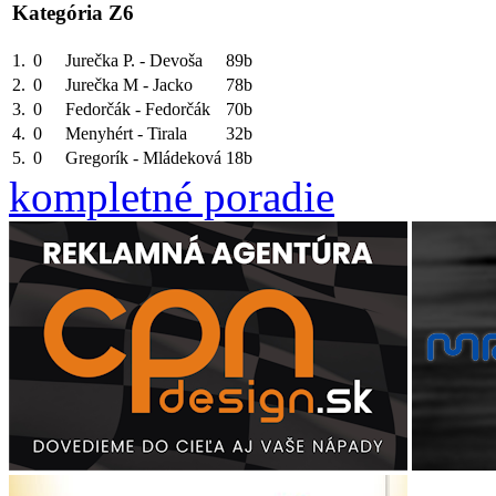
Kategória Z6
1.
0
Jurečka P. - Devoša
89b
2.
0
Jurečka M - Jacko
78b
3.
0
Fedorčák - Fedorčák
70b
4.
0
Menyhért - Tirala
32b
5.
0
Gregorík - Mládeková
18b
kompletné poradie