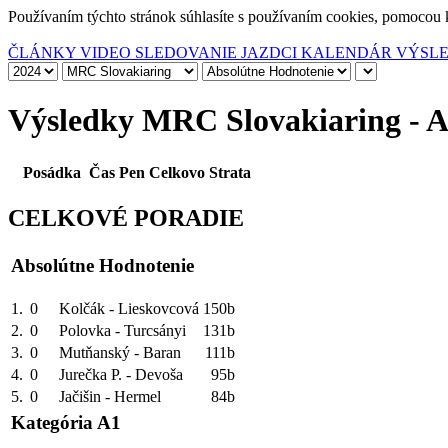
Používaním týchto stránok súhlasíte s používaním cookies, pomocou 
ČLÁNKY
VIDEO
SLEDOVANIE
JAZDCI
KALENDÁR
VÝSL
Výsledky MRC Slovakiaring - A
Posádka
Čas
Pen
Celkovo
Strata
CELKOVÉ PORADIE
Absolútne Hodnotenie
1.
0
Kolčák - Lieskovcová
150b
2.
0
Polovka - Turcsányi
131b
3.
0
Mutňanský - Baran
111b
4.
0
Jurečka P. - Devoša
95b
5.
0
Jačišin - Hermel
84b
Kategória A1