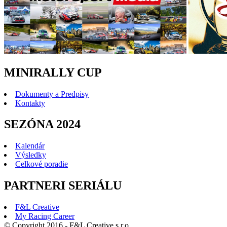
MINIRALLY CUP
Dokumenty a Predpisy
Kontakty
SEZÓNA 2024
Kalendár
Výsledky
Celkové poradie
PARTNERI SERIÁLU
F&L Creative
My Racing Career
© Copyright 2016 - F&L Creative s.r.o.