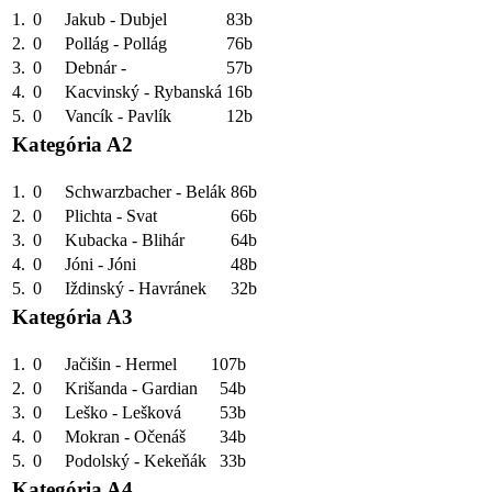
1.
0
Jakub - Dubjel
83b
2.
0
Pollág - Pollág
76b
3.
0
Debnár -
57b
4.
0
Kacvinský - Rybanská
16b
5.
0
Vancík - Pavlík
12b
Kategória A2
1.
0
Schwarzbacher - Belák
86b
2.
0
Plichta - Svat
66b
3.
0
Kubacka - Blihár
64b
4.
0
Jóni - Jóni
48b
5.
0
Iždinský - Havránek
32b
Kategória A3
1.
0
Jačišin - Hermel
107b
2.
0
Krišanda - Gardian
54b
3.
0
Leško - Lešková
53b
4.
0
Mokran - Očenáš
34b
5.
0
Podolský - Kekeňák
33b
Kategória A4