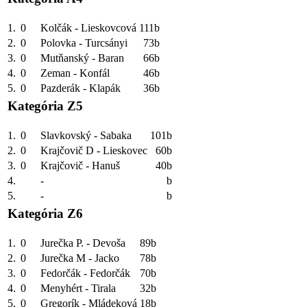
1.
0
Kolčák - Lieskovcová
111b
2.
0
Polovka - Turcsányi
73b
3.
0
Mutňanský - Baran
66b
4.
0
Zeman - Konfál
46b
5.
0
Pazderák - Klapák
36b
Kategória Z5
1.
0
Slavkovský - Sabaka
101b
2.
0
Krajčovič D - Lieskovec
60b
3.
0
Krajčovič - Hanuš
40b
4.
-
b
5.
-
b
Kategória Z6
1.
0
Jurečka P. - Devoša
89b
2.
0
Jurečka M - Jacko
78b
3.
0
Fedorčák - Fedorčák
70b
4.
0
Menyhért - Tirala
32b
5.
0
Gregorík - Mládeková
18b