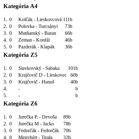
Kategória A4
1.
0
Kolčák - Lieskovcová
111b
2.
0
Polovka - Turcsányi
73b
3.
0
Mutňanský - Baran
66b
4.
0
Zeman - Konfál
46b
5.
0
Pazderák - Klapák
36b
Kategória Z5
1.
0
Slavkovský - Sabaka
101b
2.
0
Krajčovič D - Lieskovec
60b
3.
0
Krajčovič - Hanuš
40b
4.
-
b
5.
-
b
Kategória Z6
1.
0
Jurečka P. - Devoša
89b
2.
0
Jurečka M - Jacko
78b
3.
0
Fedorčák - Fedorčák
70b
4.
0
Menyhért - Tirala
32b