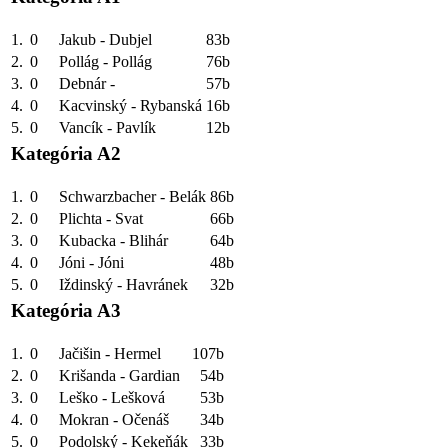
1.
0
Jakub - Dubjel
83b
2.
0
Pollág - Pollág
76b
3.
0
Debnár -
57b
4.
0
Kacvinský - Rybanská
16b
5.
0
Vancík - Pavlík
12b
Kategória A2
1.
0
Schwarzbacher - Belák
86b
2.
0
Plichta - Svat
66b
3.
0
Kubacka - Blihár
64b
4.
0
Jóni - Jóni
48b
5.
0
Iždinský - Havránek
32b
Kategória A3
1.
0
Jačišin - Hermel
107b
2.
0
Krišanda - Gardian
54b
3.
0
Leško - Lešková
53b
4.
0
Mokran - Očenáš
34b
5.
0
Podolský - Kekeňák
33b