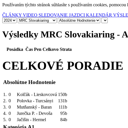
Používaním týchto stránok súhlasíte s používaním cookies, pomocou 
ČLÁNKY
VIDEO
SLEDOVANIE
JAZDCI
KALENDÁR
VÝSL
Výsledky MRC Slovakiaring - A
Posádka
Čas
Pen
Celkovo
Strata
CELKOVÉ PORADIE
Absolútne Hodnotenie
1.
0
Kolčák - Lieskovcová
150b
2.
0
Polovka - Turcsányi
131b
3.
0
Mutňanský - Baran
111b
4.
0
Jurečka P. - Devoša
95b
5.
0
Jačišin - Hermel
84b
Kategória A1