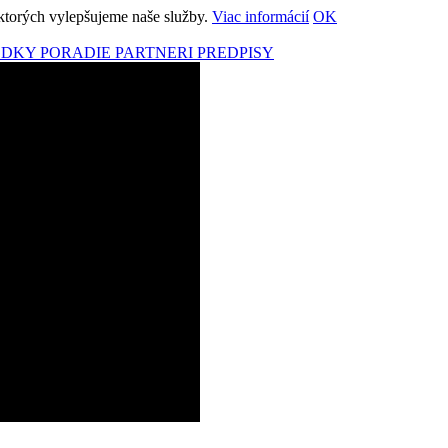
ktorých vylepšujeme naše služby.
Viac informácií
OK
EDKY
PORADIE
PARTNERI
PREDPISY