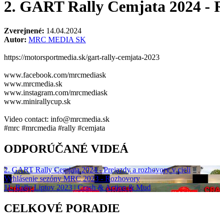
2. GART Rally Cemjata 2024 - 
Zverejnené:
14.04.2024
Autor:
MRC MEDIA SK
https://motorsportmedia.sk/gart-rally-cemjata-2023
www.facebook.com/mrcmediask
www.mrcmedia.sk
www.instagram.com/mrcmediask
www.minirallycup.sk
Video contact: info@mrcmedia.sk
#mrc #mrcmedia #rally #cemjata
ODPORÚČANÉ VIDEÁ
2. GART Rally Cemjata 2024 - Prejazdy a rozhovory v cieli
Vyhlásenie sezóny MRC 2023 - Rozhovory
11. Rally Liptov 2023 | Crash & Action & Mud
CELKOVÉ PORADIE