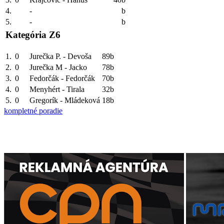
4.
-
b
5.
-
b
Kategória Z6
1.
0
Jurečka P. - Devoša
89b
2.
0
Jurečka M - Jacko
78b
3.
0
Fedorčák - Fedorčák
70b
4.
0
Menyhért - Tirala
32b
5.
0
Gregorík - Mládeková
18b
kompletné poradie