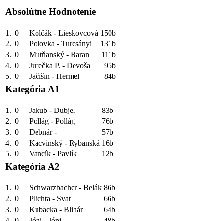
Absolútne Hodnotenie
1.
0
Kolčák - Lieskovcová
150b
2.
0
Polovka - Turcsányi
131b
3.
0
Mutňanský - Baran
111b
4.
0
Jurečka P. - Devoša
95b
5.
0
Jačišin - Hermel
84b
Kategória A1
1.
0
Jakub - Dubjel
83b
2.
0
Pollág - Pollág
76b
3.
0
Debnár -
57b
4.
0
Kacvinský - Rybanská
16b
5.
0
Vancík - Pavlík
12b
Kategória A2
1.
0
Schwarzbacher - Belák
86b
2.
0
Plichta - Svat
66b
3.
0
Kubacka - Blihár
64b
4.
0
Jóni - Jóni
48b