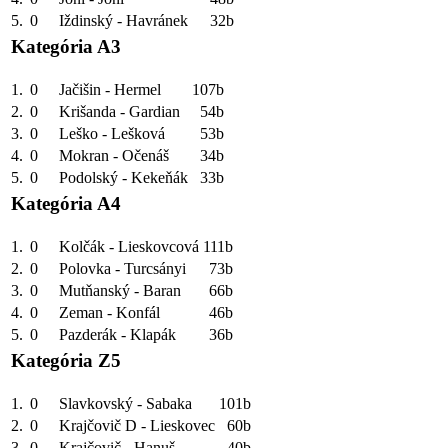
5.
0
Iždinský - Havránek
32b
Kategória A3
1.
0
Jačišin - Hermel
107b
2.
0
Krišanda - Gardian
54b
3.
0
Leško - Lešková
53b
4.
0
Mokran - Očenáš
34b
5.
0
Podolský - Kekeňák
33b
Kategória A4
1.
0
Kolčák - Lieskovcová
111b
2.
0
Polovka - Turcsányi
73b
3.
0
Mutňanský - Baran
66b
4.
0
Zeman - Konfál
46b
5.
0
Pazderák - Klapák
36b
Kategória Z5
1.
0
Slavkovský - Sabaka
101b
2.
0
Krajčovič D - Lieskovec
60b
3.
0
Krajčovič - Hanuš
40b