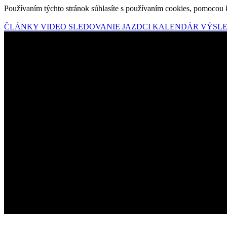
Používaním týchto stránok súhlasíte s používaním cookies, pomocou 
ČLÁNKY
VIDEO
SLEDOVANIE
JAZDCI
KALENDÁR
VÝSL