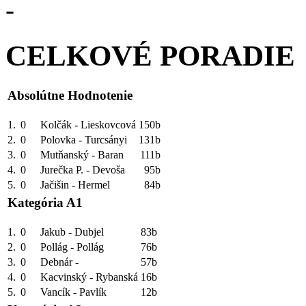
-
CELKOVÉ PORADIE
Absolútne Hodnotenie
1.
0
Kolčák - Lieskovcová
150b
2.
0
Polovka - Turcsányi
131b
3.
0
Mutňanský - Baran
111b
4.
0
Jurečka P. - Devoša
95b
5.
0
Jačišin - Hermel
84b
Kategória A1
1.
0
Jakub - Dubjel
83b
2.
0
Pollág - Pollág
76b
3.
0
Debnár -
57b
4.
0
Kacvinský - Rybanská
16b
5.
0
Vancík - Pavlík
12b