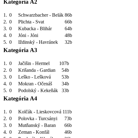
Kategória A2
1.
0
Schwarzbacher - Belák
86b
2.
0
Plichta - Svat
66b
3.
0
Kubacka - Blihár
64b
4.
0
Jóni - Jóni
48b
5.
0
Iždinský - Havránek
32b
Kategória A3
1.
0
Jačišin - Hermel
107b
2.
0
Krišanda - Gardian
54b
3.
0
Leško - Lešková
53b
4.
0
Mokran - Očenáš
34b
5.
0
Podolský - Kekeňák
33b
Kategória A4
1.
0
Kolčák - Lieskovcová
111b
2.
0
Polovka - Turcsányi
73b
3.
0
Mutňanský - Baran
66b
4.
0
Zeman - Konfál
46b