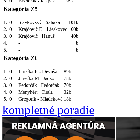
5.
0
Pazderák - Klapák
36b
Kategória Z5
1.
0
Slavkovský - Sabaka
101b
2.
0
Krajčovič D - Lieskovec
60b
3.
0
Krajčovič - Hanuš
40b
4.
-
b
5.
-
b
Kategória Z6
1.
0
Jurečka P. - Devoša
89b
2.
0
Jurečka M - Jacko
78b
3.
0
Fedorčák - Fedorčák
70b
4.
0
Menyhért - Tirala
32b
5.
0
Gregorík - Mládeková
18b
kompletné poradie