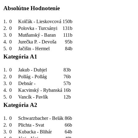
Absolútne Hodnotenie
1.
0
Kolčák - Lieskovcová
150b
2.
0
Polovka - Turcsányi
131b
3.
0
Mutňanský - Baran
111b
4.
0
Jurečka P. - Devoša
95b
5.
0
Jačišin - Hermel
84b
Kategória A1
1.
0
Jakub - Dubjel
83b
2.
0
Pollág - Pollág
76b
3.
0
Debnár -
57b
4.
0
Kacvinský - Rybanská
16b
5.
0
Vancík - Pavlík
12b
Kategória A2
1.
0
Schwarzbacher - Belák
86b
2.
0
Plichta - Svat
66b
3.
0
Kubacka - Blihár
64b