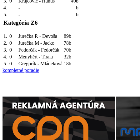
3.
0
Krajčovič - Hanuš
40b
4.
-
b
5.
-
b
Kategória Z6
1.
0
Jurečka P. - Devoša
89b
2.
0
Jurečka M - Jacko
78b
3.
0
Fedorčák - Fedorčák
70b
4.
0
Menyhért - Tirala
32b
5.
0
Gregorík - Mládeková
18b
kompletné poradie