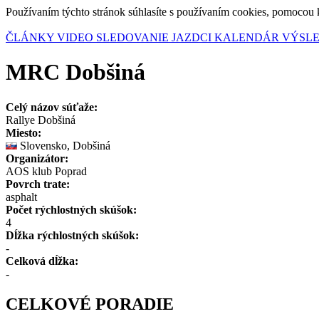
Používaním týchto stránok súhlasíte s používaním cookies, pomocou 
ČLÁNKY
VIDEO
SLEDOVANIE
JAZDCI
KALENDÁR
VÝSL
MRC Dobšiná
Celý názov súťaže:
Rallye Dobšiná
Miesto:
Slovensko, Dobšiná
Organizátor:
AOS klub Poprad
Povrch trate:
asphalt
Počet rýchlostných skúšok:
4
Dĺžka rýchlostných skúšok:
-
Celková dĺžka:
-
CELKOVÉ PORADIE