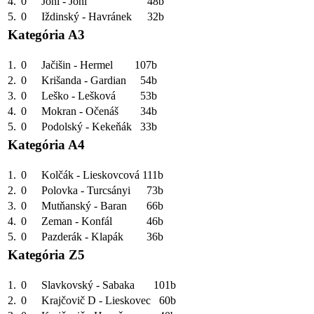
4.
0
Jóni - Jóni
48b
5.
0
Iždinský - Havránek
32b
Kategória A3
1.
0
Jačišin - Hermel
107b
2.
0
Krišanda - Gardian
54b
3.
0
Leško - Lešková
53b
4.
0
Mokran - Očenáš
34b
5.
0
Podolský - Kekeňák
33b
Kategória A4
1.
0
Kolčák - Lieskovcová
111b
2.
0
Polovka - Turcsányi
73b
3.
0
Mutňanský - Baran
66b
4.
0
Zeman - Konfál
46b
5.
0
Pazderák - Klapák
36b
Kategória Z5
1.
0
Slavkovský - Sabaka
101b
2.
0
Krajčovič D - Lieskovec
60b