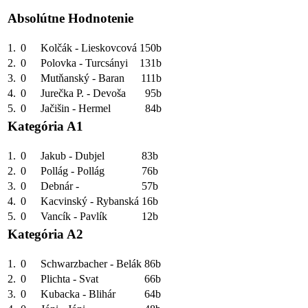
Absolútne Hodnotenie
1.
0
Kolčák - Lieskovcová
150b
2.
0
Polovka - Turcsányi
131b
3.
0
Mutňanský - Baran
111b
4.
0
Jurečka P. - Devoša
95b
5.
0
Jačišin - Hermel
84b
Kategória A1
1.
0
Jakub - Dubjel
83b
2.
0
Pollág - Pollág
76b
3.
0
Debnár -
57b
4.
0
Kacvinský - Rybanská
16b
5.
0
Vancík - Pavlík
12b
Kategória A2
1.
0
Schwarzbacher - Belák
86b
2.
0
Plichta - Svat
66b
3.
0
Kubacka - Blihár
64b