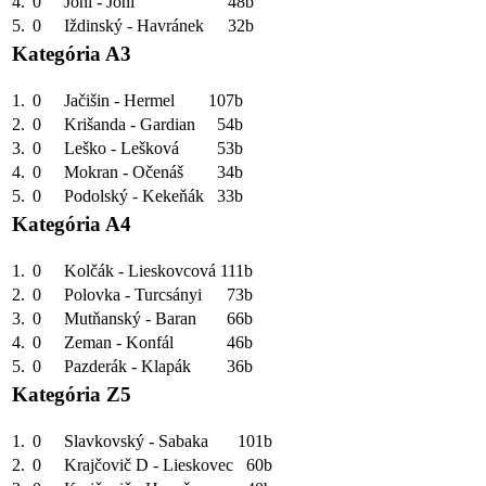
4.
0
Jóni - Jóni
48b
5.
0
Iždinský - Havránek
32b
Kategória A3
1.
0
Jačišin - Hermel
107b
2.
0
Krišanda - Gardian
54b
3.
0
Leško - Lešková
53b
4.
0
Mokran - Očenáš
34b
5.
0
Podolský - Kekeňák
33b
Kategória A4
1.
0
Kolčák - Lieskovcová
111b
2.
0
Polovka - Turcsányi
73b
3.
0
Mutňanský - Baran
66b
4.
0
Zeman - Konfál
46b
5.
0
Pazderák - Klapák
36b
Kategória Z5
1.
0
Slavkovský - Sabaka
101b
2.
0
Krajčovič D - Lieskovec
60b