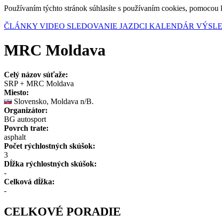
Používaním týchto stránok súhlasíte s používaním cookies, pomocou 
ČLÁNKY
VIDEO
SLEDOVANIE
JAZDCI
KALENDÁR
VÝSL
MRC Moldava
Celý názov súťaže:
SRP + MRC Moldava
Miesto:
Slovensko, Moldava n/B.
Organizátor:
BG autosport
Povrch trate:
asphalt
Počet rýchlostných skúšok:
3
Dĺžka rýchlostných skúšok:
-
Celková dĺžka:
-
CELKOVÉ PORADIE