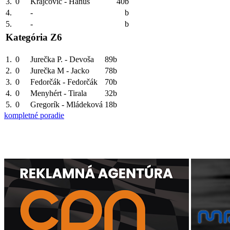
3.
0
Krajčovič - Hanuš
40b
4.
-
b
5.
-
b
Kategória Z6
1.
0
Jurečka P. - Devoša
89b
2.
0
Jurečka M - Jacko
78b
3.
0
Fedorčák - Fedorčák
70b
4.
0
Menyhért - Tirala
32b
5.
0
Gregorík - Mládeková
18b
kompletné poradie